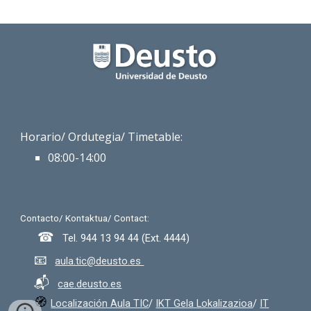
Horario/
Ordutegia
/ Timetable:
08:00-1
4:00
Contacto/ Kontaktua/ Contact:
☎
Tel. 944 13 9
4 44
(Ext.
4444
)
📧
aula.tic@deusto.es
📬
cae.deusto.es
🧭
Localización Aula TIC
/
IKT Gela Lokalizazioa
/
IT